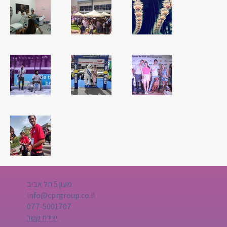
מעון 5 תל אביב
info@cprgroup.co.il
077-5001707
יצירת קשר