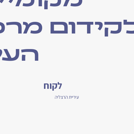
מקומיי
קידום מרכ
העי
לקוח
עיריית הרצליה