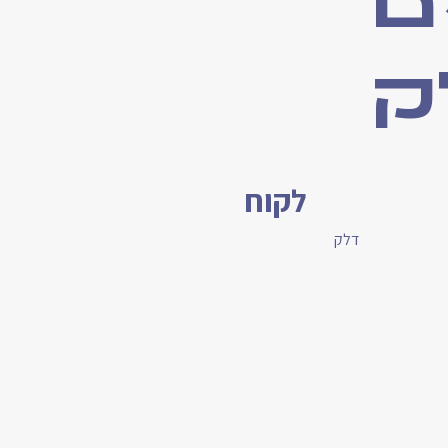
ם
ק
לקוח
דלק