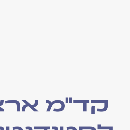
קד"מ ארצ