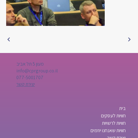
מעון 5 תל אביב
info@cprgroup.co.il
077-5001707
יצירת קשר
בית
חוויות לעסקים
חוויות לרשויות
חוויות שאנחנו יוזמים
יצירת קשר