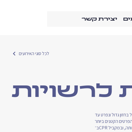
ים
יצירת קשר
לכל סוגי האירועים
ת לרשויות
 בחזון גדול ונפרט עד
ב־CPR אנחנו הופכים את החזון למנגנון עבודה מדויק: כזה שמסוגל להוביל "אוניית משא גדולה" עם כל מורכבותה, ובמקביל