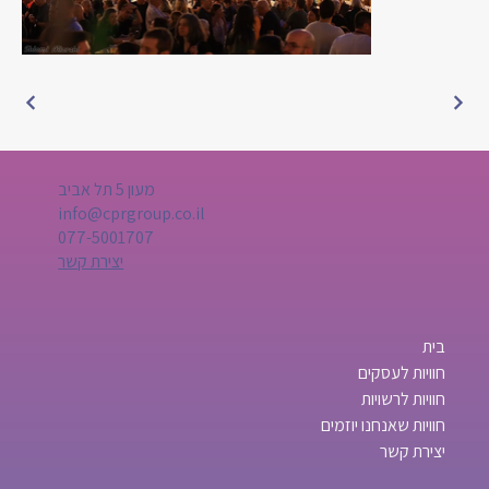
מעון 5 תל אביב
info@cprgroup.co.il
077-5001707
יצירת קשר
בית
חוויות לעסקים
חוויות לרשויות
חוויות שאנחנו יוזמים
יצירת קשר