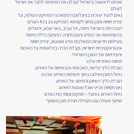
ואנחנו לראשונה בישראל קיבלנו את המשימה לחבר את ישראל
לעולם.
גאים להגיד שזכינו בציון לשבח ממארגני הפרויקט העולמי, על
יצירת חוויות ותוכן מחוץ לקופסא. הפרויקט נע בין 4 הערים
המרכזיות בישראל: חיפה, תל אביב, באר שבע, ירושלים.
בהשתתפות שר המדע והטכנולוגיה. ההפקה כללה פיתוח
פעילויות חדשניות המשלבות מדע ואומנות, יצירת חוויות
אינטראקטיביות ייחודיות, וקבלת הכרה בינלאומית על האיכות
והיצירתיות של התוכן הישראלי.
תחומי האחריות שלנו:
הובלת הליך הרישוי, האבטחה והבטיחות של האירוע
ניהול התוכן ושילובו בתוך תשתיות האירוע שבנינו
הובלת הליך השיווק והמיתוג של האירוע
גיוס חסויות וזכייני אוכל ואמנות לאירוע
ניהול האירוע בפועל – ספקים וצוותי כוח האדם
שיתוף פעולה עם הקהילה ויצירת תוכן משותף