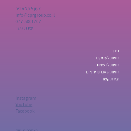
מעון 5 תל אביב
info@cprgroup.co.il
077-5001707
יצירת קשר
בית
חוויות לעסקים
חוויות לרשויות
חוויות שאנחנו יוזמים
יצירת קשר
Instagram
YouTube
Facebook
הצהרת נגישות