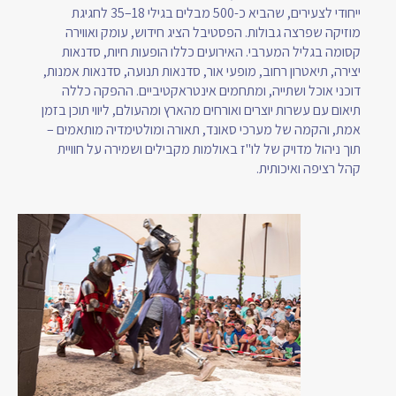
ייחודי לצעירים, שהביא כ-500 מבלים בגילי 18–35 לחגיגת
מוזיקה שפרצה גבולות. הפסטיבל הציג חידוש, עומק ואווירה
קסומה בגליל המערבי. האירועים כללו הופעות חיות, סדנאות
יצירה, תיאטרון רחוב, מופעי אור, סדנאות תנועה, סדנאות אמנות,
דוכני אוכל ושתייה, ומתחמים אינטראקטיביים. ההפקה כללה
תיאום עם עשרות יוצרים ואורחים מהארץ ומהעולם, ליווי תוכן בזמן
אמת, והקמה של מערכי סאונד, תאורה ומולטימדיה מותאמים –
תוך ניהול מדויק של לו"ז באולמות מקבילים ושמירה על חוויית
קהל רציפה ואיכותית.