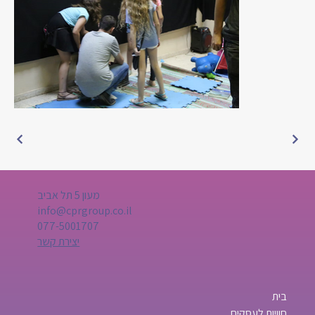
מעון 5 תל אביב
info@cprgroup.co.il
077-5001707
יצירת קשר
בית
חוויות לעסקים