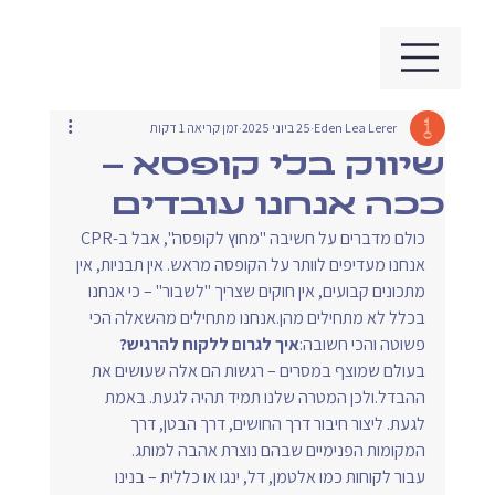
Eden Lea Lerer
25 ביוני 2025
זמן קריאה 1 דקות
שיווק בלי קופסא –
ככה אנחנו עובדים
כולם מדברים על חשיבה "מחוץ לקופסה", אבל ב-CPR 
אנחנו מעדיפים לוותר על הקופסה מראש. אין תבניות, אין 
מתכונים קבועים, אין חוקים שצריך "לשבור" – כי אנחנו 
בכלל לא מתחילים מהן.אנחנו מתחילים מהשאלה הכי 
פשוטה והכי חשובה:
איך לגרום ללקוח להרגיש?
בעולם שמוצף במסרים – רגשות הם אלה שעושים את 
ההבדל.ולכן המטרה שלנו תמיד תהיה לגעת. באמת 
לגעת. ליצור חיבור דרך החושים, דרך הבטן, דרך 
המקומות הפנימיים שבהם נוצרת אהבה למותג.
עבור לקוחות כמו אלטמן, דל, ינגו או כללית – בנינו 