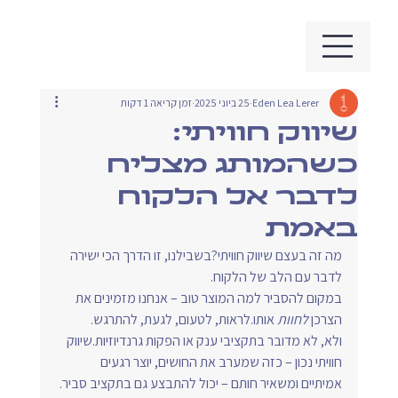
Eden Lea Lerer
25 ביוני 2025
זמן קריאה 1 דקות
שיווק חוויתי:
כשהמותג מצליח
לדבר אל הלקוח
באמת
מה זה בעצם שיווק חוויתי?בשבילנו, זו הדרך הכי ישירה 
לדבר עם הלב של הלקוח.
במקום להסביר למה המוצר טוב – אנחנו מזמינים את 
הצרכן 
לחוות
 אותו.לראות, לטעום, לגעת, להתרגש.
ולא, לא מדובר בתקציבי ענק או הפקות גרנדיוזיות.שיווק 
חוויתי נכון – כזה שמערב את החושים, יוצר רגעים 
אמיתיים ומשאיר חותם – יכול להתבצע גם בתקציב סביר.