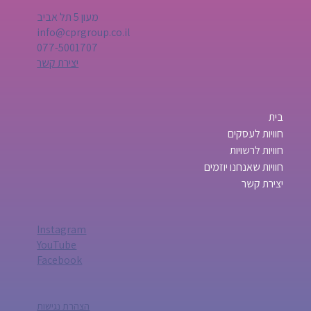
מעון 5 תל אביב
info@cprgroup.co.il
077-5001707
יצירת קשר
בית
חוויות לעסקים
חוויות לרשויות
חוויות שאנחנו יוזמים
יצירת קשר
Instagram
YouTube
Facebook
הצהרת נגישות